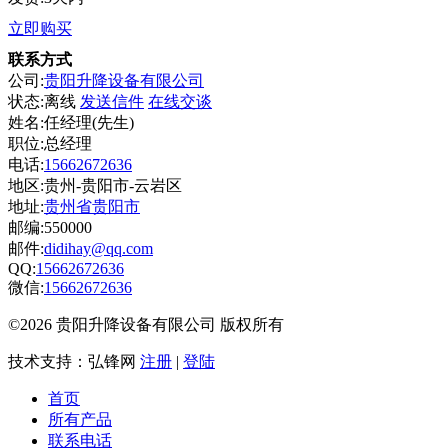
立即购买
联系方式
公司:
贵阳升降设备有限公司
状态:
离线
发送信件
在线交谈
姓名:任经理(先生)
职位:总经理
电话:
15662672636
地区:贵州-贵阳市-云岩区
地址:
贵州省贵阳市
邮编:550000
邮件:
didihay@qq.com
QQ:
15662672636
微信:
15662672636
©2026 贵阳升降设备有限公司 版权所有
技术支持：弘锋网
注册
|
登陆
首页
所有产品
联系电话