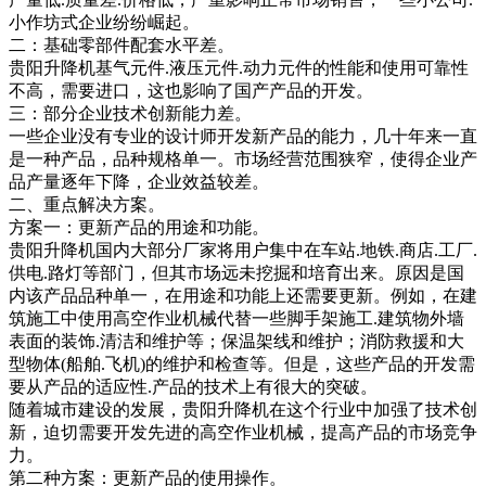
小作坊式企业纷纷崛起。
二：基础零部件配套水平差。
贵阳升降机基气元件.液压元件.动力元件的性能和使用可靠性
不高，需要进口，这也影响了国产产品的开发。
三：部分企业技术创新能力差。
一些企业没有专业的设计师开发新产品的能力，几十年来一直
是一种产品，品种规格单一。市场经营范围狭窄，使得企业产
品产量逐年下降，企业效益较差。
二、重点解决方案。
方案一：更新产品的用途和功能。
贵阳升降机国内大部分厂家将用户集中在车站.地铁.商店.工厂.
供电.路灯等部门，但其市场远未挖掘和培育出来。原因是国
内该产品品种单一，在用途和功能上还需要更新。例如，在建
筑施工中使用高空作业机械代替一些脚手架施工.建筑物外墙
表面的装饰.清洁和维护等；保温架线和维护；消防救援和大
型物体(船舶.飞机)的维护和检查等。但是，这些产品的开发需
要从产品的适应性.产品的技术上有很大的突破。
随着城市建设的发展，贵阳升降机在这个行业中加强了技术创
新，迫切需要开发先进的高空作业机械，提高产品的市场竞争
力。
第二种方案：更新产品的使用操作。